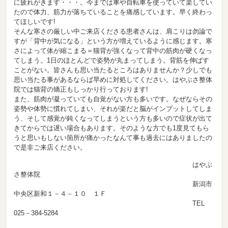
に疲れがきます・・・。今までは車や自転車を使っていて楽してい
たので体力、筋力が落ちていることを痛感しています。早く終わっ
てほしいです!
そんな寒さの厳しい中ご来店くださる患者さんは、肩こりは勿論で
すが「背中が気になる」という方が増えているように感じます。寒
さによって体が縮こまる＝猫背が強くなって背中の筋肉が硬くなっ
てしまう。1日のほとんどで姿勢が丸まってしまう。背筋を伸ばす
ことがない。皆さんも思い当たるところはありませんか？少しでも
思い当たる事があるならば早めに対処してください。はやぶさ整体
院では猫背の矯正もしっかり行っております!
また、筋肉が凝っていても自覚がない方も多いです。なぜならその
姿勢や体勢に慣れてしまい、それが楽だと脳がインプットしてしま
う、そして感覚が鈍くなってしまうという方も多いので症状が出て
きてからでは遅い場合もあります。そのような方でも1度見てもら
うと思いもしない箇所が痛かったなんて事も過去にはありましたの
で是非ご来店ください。
はやぶ
さ整体院
新潟市
中央区新和１－４－１０ １Ｆ
TEL
025－384-5284