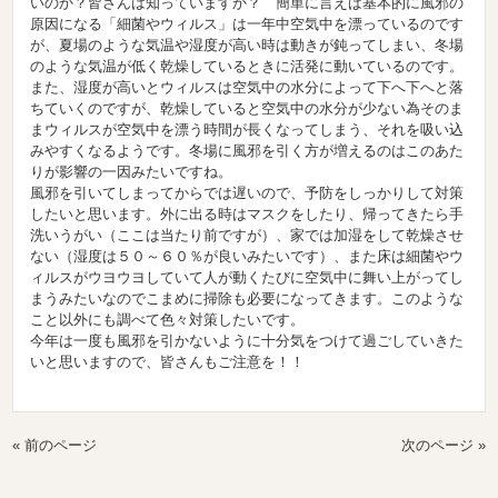
いのか？皆さんは知っていますか？ 簡単に言えば基本的に風邪の
原因になる「細菌やウィルス」は一年中空気中を漂っているのです
が、夏場のような気温や湿度が高い時は動きが鈍ってしまい、冬場
のような気温が低く乾燥しているときに活発に動いているのです。
また、湿度が高いとウィルスは空気中の水分によって下へ下へと落
ちていくのですが、乾燥していると空気中の水分が少ない為そのま
まウィルスが空気中を漂う時間が長くなってしまう、それを吸い込
みやすくなるようです。冬場に風邪を引く方が増えるのはこのあた
りが影響の一因みたいですね。
風邪を引いてしまってからでは遅いので、予防をしっかりして対策
したいと思います。外に出る時はマスクをしたり、帰ってきたら手
洗いうがい（ここは当たり前ですが）、家では加湿をして乾燥させ
ない（湿度は５０～６０％が良いみたいです）、また床は細菌やウ
ィルスがウヨウヨしていて人が動くたびに空気中に舞い上がってし
まうみたいなのでこまめに掃除も必要になってきます。このような
こと以外にも調べて色々対策したいです。
今年は一度も風邪を引かないように十分気をつけて過ごしていきた
いと思いますので、皆さんもご注意を！！
« 前のページ
次のページ »