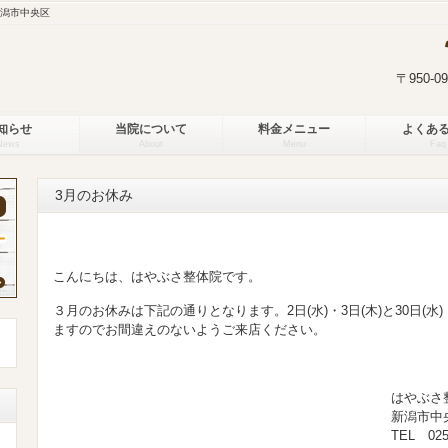
新潟市中央区
〒950-
知らせ
当院について
料金メニュー
よくあ
News
About
Menu
Faq
3月のお休み
こんにちは、はやぶさ整体院です。
３月のお休みは下記の通りとなります。2日(水)・3日(木)と30日(水
ますのでお間違えのないようご来店ください。
はやぶさ整体
新潟市中央区新和１－４－
TEL 025-384-4