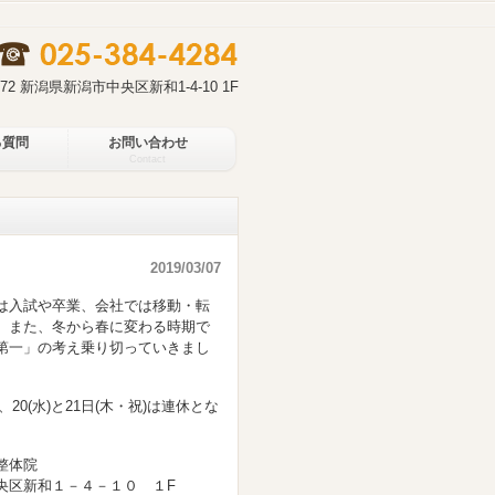
0972 新潟県新潟市中央区新和1-4-10 1F
る質問
お問い合わせ
Contact
2019/03/07
は入試や卒業、会社では移動・転
。また、冬から春に変わる時期で
第一」の考え乗り切っていきまし
0(水)と21日(木・祝)は連休とな
院
１０ １F