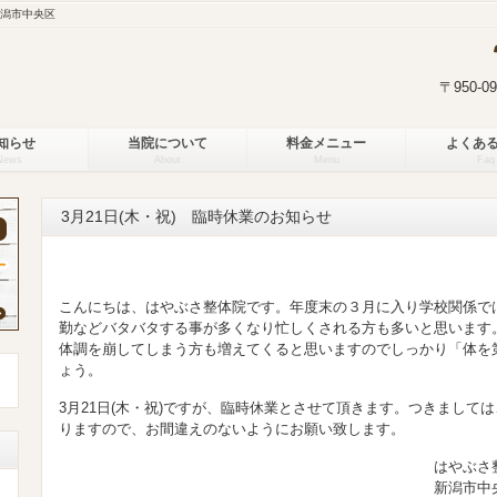
新潟市中央区
〒950-
知らせ
当院について
料金メニュー
よくあ
News
About
Menu
Faq
3月21日(木・祝) 臨時休業のお知らせ
こんにちは、はやぶさ整体院です。年度末の３月に入り学校関係で
勤などバタバタする事が多くなり忙しくされる方も多いと思います
体調を崩してしまう方も増えてくると思いますのでしっかり「体を
ょう。
3月21日(木・祝)ですが、臨時休業とさせて頂きます。つきましては、2
りますので、お間違えのないようにお願い致します。
はやぶさ整体
新潟市中央区新和１－４－